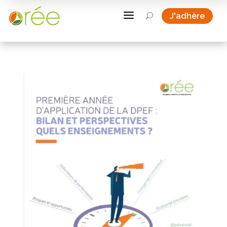
a
J'adhère
U