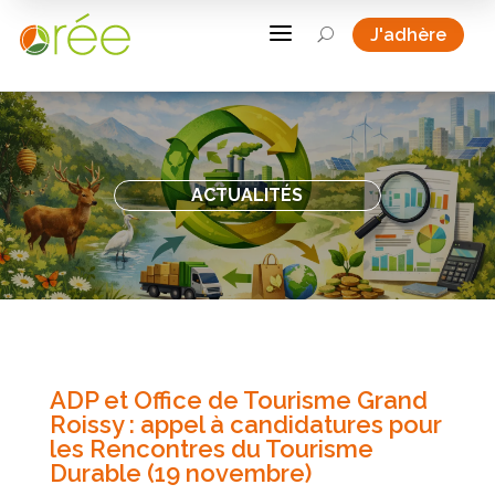
a
J'adhère
U
ACTUALITÉS
ADP et Office de Tourisme Grand
Roissy : appel à candidatures pour
les Rencontres du Tourisme
Durable (19 novembre)