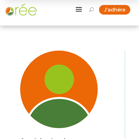
a
J'adhère
U