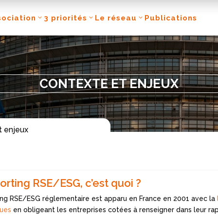
sociation
3 priorités
Le réseau
Publications
sociation
3 priorités
Le réseau
Publications
CONTEXTE ET ENJEUX
t enjeux
orting RSE/ESG, c’est quoi ?
ing RSE/ESG réglementaire est apparu en France en 2001 avec la
ues
en obligeant les entreprises cotées à renseigner dans leur ra