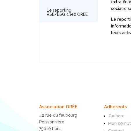
extra-fina
sociaux, 
Le reporting
RSE/ESG chez ORÉE
Le report
informati
leurs activ
Association ORÉE
Adhérents
42 rue du faubourg
J’adhère
Poissonnière
Mon comp
75010 Paris