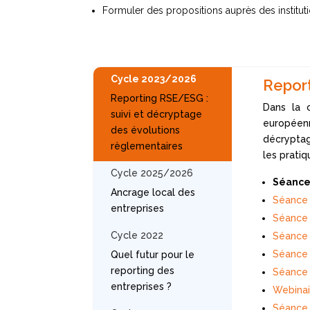
Formuler des propositions auprès des instituti
Cycle 2023/2026
Report
Reporting RSE/ESG :
Dans la 
suivi et décryptage
européenn
des évolutions
décryptag
règlementaires
les pratiq
Cycle 2025/2026
Séance
Ancrage local des
Séance 
entreprises
Séance 1
Cycle 2022
Séance 
Séance 
Quel futur pour le
reporting des
Séance 1
entreprises ?
Webinai
Séance 9