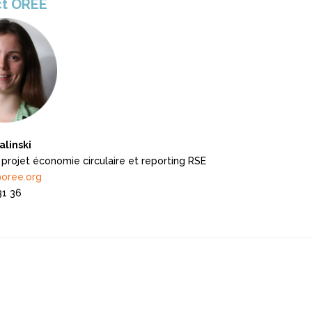
ct ORÉE
linski
 projet économie circulaire et reporting RSE
@oree.org
31 36