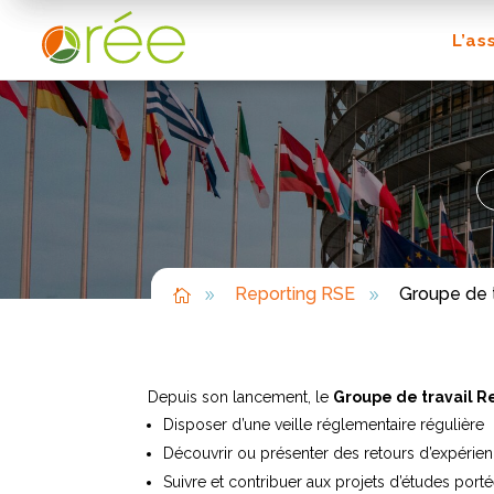
L’as
L’as
Reporting RSE
Groupe de t

9
9
Depuis son lancement, le
Groupe de travail 
Disposer d’une veille réglementaire régulière
Découvrir ou présenter des retours d’expérie
Suivre et contribuer aux projets d’études porté