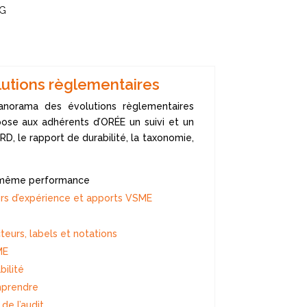
SG
lutions règlementaires
anorama des évolutions règlementaires
se aux adhérents d’ORÉE un suivi et un
D, le rapport de durabilité, la taxonomie,
e même performance
ours d’expérience et apports VSME
eurs, labels et notations
ME
bilité
mprendre
de l’audit