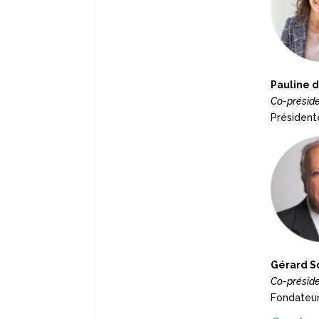
Pauline d
Co-présid
Président
Gérard S
Co-présid
Fondateur