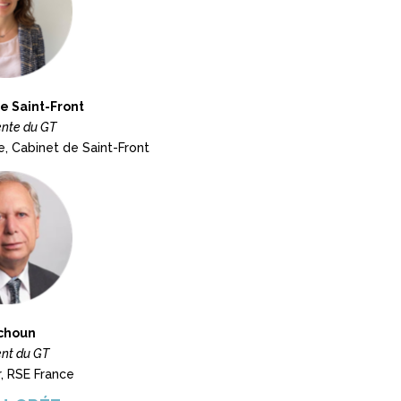
e Saint-Front
ente du GT
e, Cabinet de Saint-Front
choun
ent du GT
, RSE France