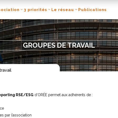
sociation
3 priorités
Le réseau
Publications
sociation
3 priorités
Le réseau
Publications
GROUPES DE TRAVAIL
ravail
Reporting RSE/ESG
d’ORÉE permet aux adhérents de :
nce
es par l’association