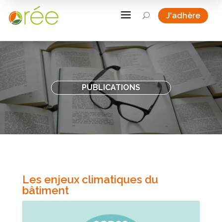
a
J'adhère
U
PUBLICATIONS
Les enjeux climatiques du
bâtiment