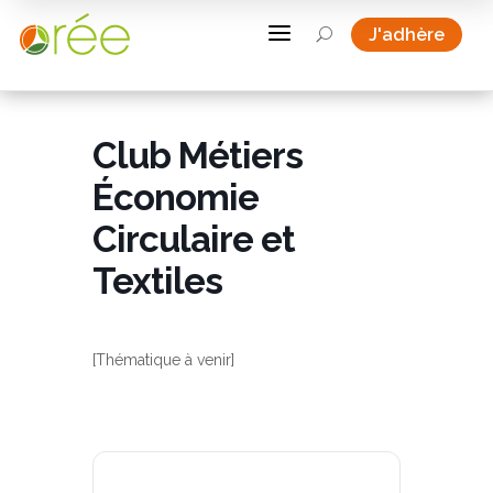
a
J'adhère
U
Club Métiers
Économie
Circulaire et
Textiles
[Thématique à venir]