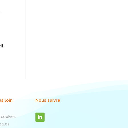
u
it
us loin
Nous suivre
 cookies
gales