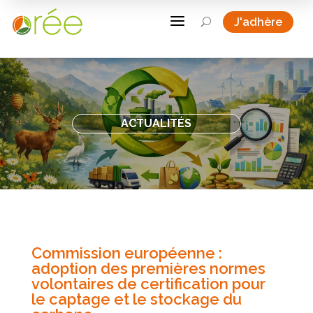
a
J'adhère
U
ACTUALITÉS
Commission européenne :
adoption des premières normes
volontaires de certification pour
le captage et le stockage du