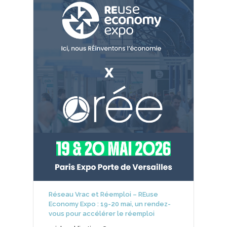
Réseau Vrac et Réemploi – REuse
Economy Expo : 19-20 mai, un rendez-
vous pour accélérer le réemploi