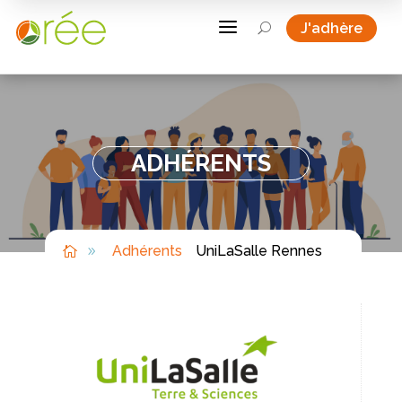
a
J'adhère
U
ADHÉRENTS
Adhérents
UniLaSalle Rennes

9