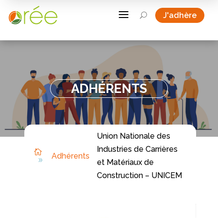
a
J'adhère
U
ADHÉRENTS
Union Nationale des
Industries de Carrières

Adhérents
9
et Matériaux de
Construction – UNICEM