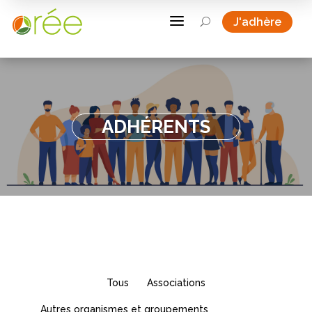
a
J'adhère
U
ADHÉRENTS
Tous
Associations
Autres organismes et groupements