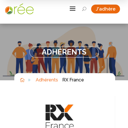
a
J'adhère
U
ADHÉRENTS
Adhérents
RX France

9