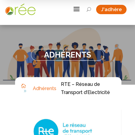
a
J'adhère
U
ADHÉRENTS
RTE – Réseau de

Adhérents
9
Transport d’Electricité