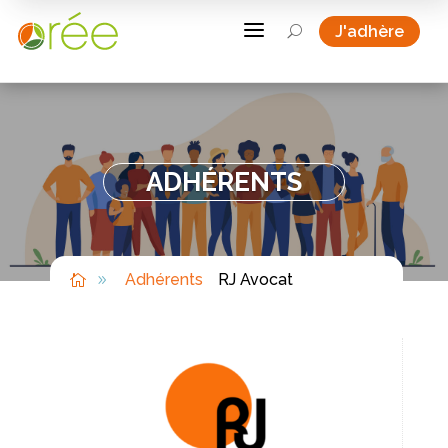
a
J'adhère
U
ADHÉRENTS
Adhérents
RJ Avocat

9