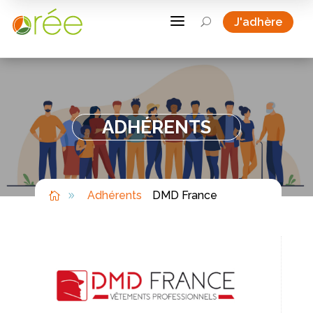
a
J'adhère
U
ADHÉRENTS
Adhérents
DMD France

9