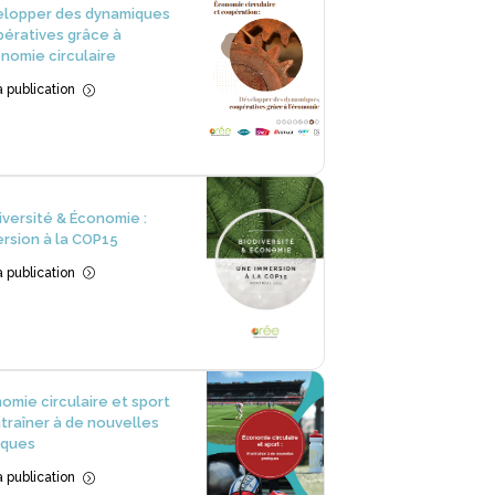
lopper des dynamiques
ératives grâce à
onomie circulaire
la publication
=
iversité & Économie :
rsion à la COP15
la publication
=
omie circulaire et sport
entraîner à de nouvelles
iques
la publication
=