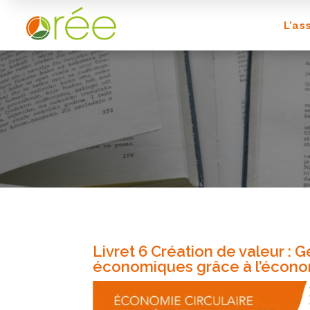
L’as
Livret 6 Création de valeur : 
économiques grâce à l’économ