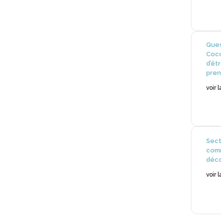
Ques
Coco
d’êt
pre
voir 
Sect
com
déco
voir 