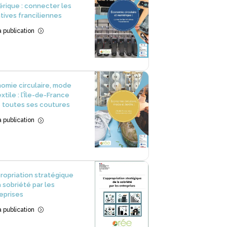
rique : connecter les
iatives franciliennes
la publication
=
omie circulaire, mode
xtile : l’Île-de-France
 toutes ses coutures
la publication
=
propriation stratégique
a sobriété par les
eprises
la publication
=