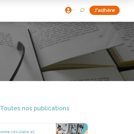

J'adhère
U
Toutes nos publications
omie circulaire et