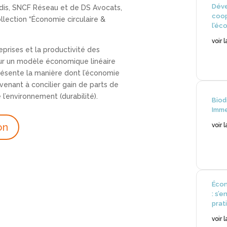
Déve
nedis, SNCF Réseau et de DS Avocats,
coop
ollection “Économie circulaire &
l’éc
voir 
eprises et la productivité des
r un modèle économique linéaire
t présente la manière dont l’économie
rvenant à concilier gain de parts de
l’environnement (durabilité).
Biod
Imme
on
voir 
Écon
: s’
prat
voir 