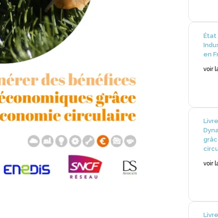
État
Indu
en F
voir 
Livr
Dyna
grâc
circ
voir 
Livr