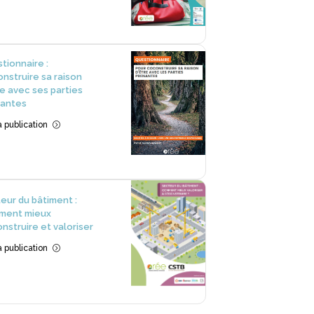
tionnaire :
nstruire sa raison
re avec ses parties
nantes
la publication
=
eur du bâtiment :
ment mieux
nstruire et valoriser
la publication
=