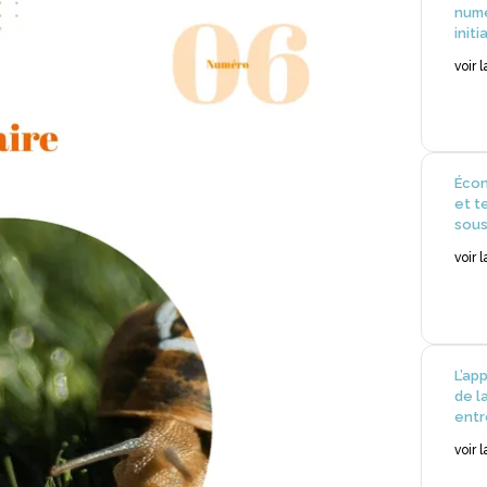
numé
init
voir 
Écon
et te
sous
voir 
L’ap
de l
entr
voir 