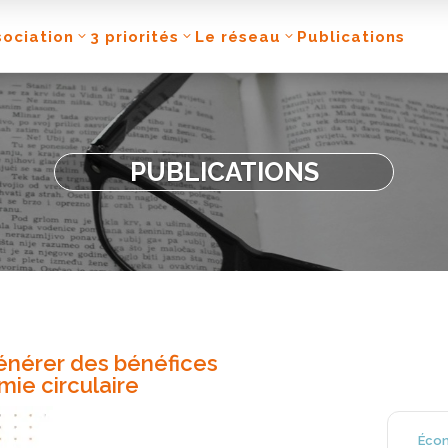
sociation
3 priorités
Le réseau
Publications
PUBLICATIONS
Générer des bénéfices
ie circulaire
Écon