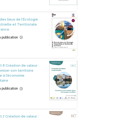
 des lieux de l’Écologie
strielle et Territoriale
rance
la publication
=
et 8 Création de valeur :
miser son territoire
e à l’économie
ulaire
la publication
=
et 7 Création de valeur :