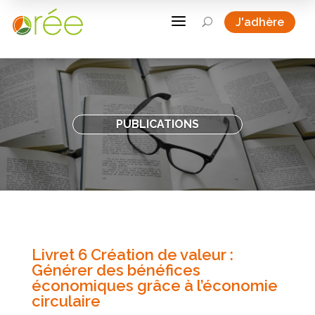
a
J'adhère
U
PUBLICATIONS
Livret 6 Création de valeur :
Générer des bénéfices
économiques grâce à l’économie
circulaire