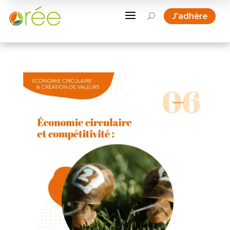
a
J'adhère
U