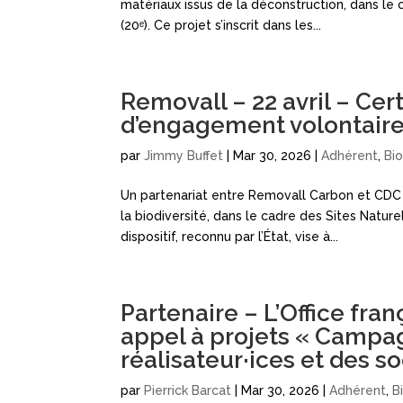
matériaux issus de la déconstruction, dans le 
(20ᵉ). Ce projet s’inscrit dans les...
Removall – 22 avril – Cer
d’engagement volontair
par
Jimmy Buffet
|
Mar 30, 2026
|
Adhérent
,
Bi
Un partenariat entre Removall Carbon et CDC B
la biodiversité, dans le cadre des Sites Natu
dispositif, reconnu par l’État, vise à...
Partenaire – L’Office fran
appel à projets « Campag
réalisateur·ices et des s
par
Pierrick Barcat
|
Mar 30, 2026
|
Adhérent
,
B