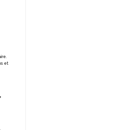
ire.
ns et
,