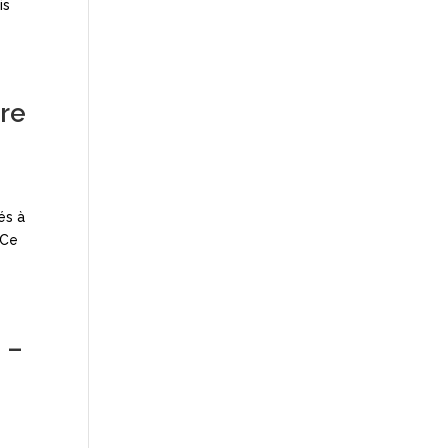
is
dre
és à
 Ce
 –