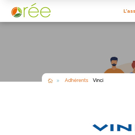
L’as
Adhérents
Vinci

9