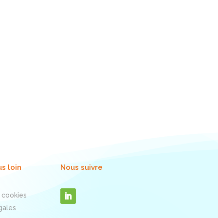
us loin
Nous suivre
 cookies
gales