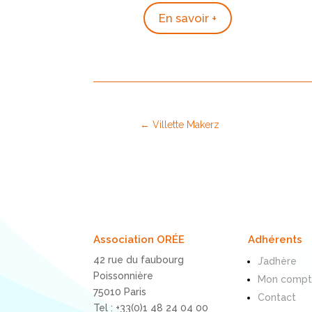
En savoir +
←
Villette Makerz
Association ORÉE
Adhérents
42 rue du faubourg
J’adhère
Poissonnière
Mon comp
75010 Paris
Contact
Tel : +33(0)1 48 24 04 00