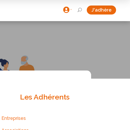

J'adhère
U
Les Adhérents
Entreprises