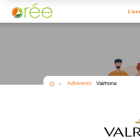
L’as
Adhérents
Valrhona

9