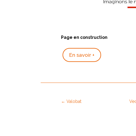
Page en construction
En savoir +
←
Valobat
Veo