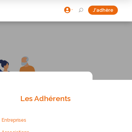

J'adhère
U
Les Adhérents
Entreprises