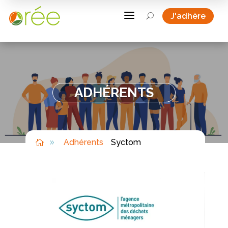
a
J'adhère
U
ADHÉRENTS
Adhérents
Syctom

9