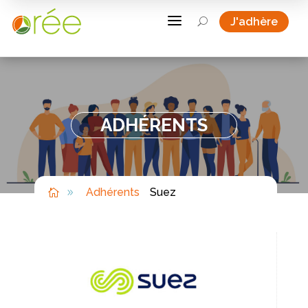
a
J'adhère
U
ADHÉRENTS
Adhérents
Suez

9