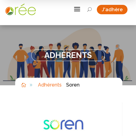
a
J'adhère
U
ADHÉRENTS
Adhérents
Soren

9