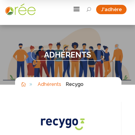
a
J'adhère
U
ADHÉRENTS
Adhérents
Recygo

9