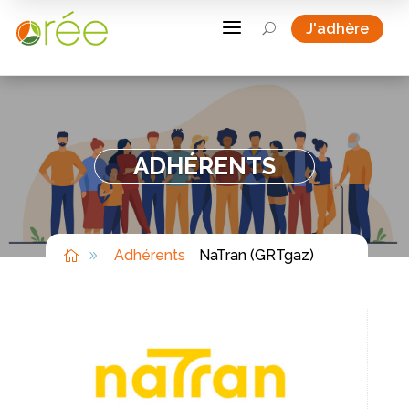
a
J'adhère
U
ADHÉRENTS
Adhérents
NaTran (GRTgaz)

9