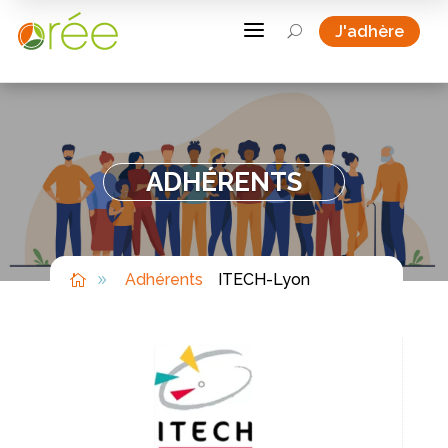
a
J'adhère
U
ADHÉRENTS
Adhérents
ITECH-Lyon

9