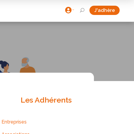

J'adhère
U
Les Adhérents
Entreprises