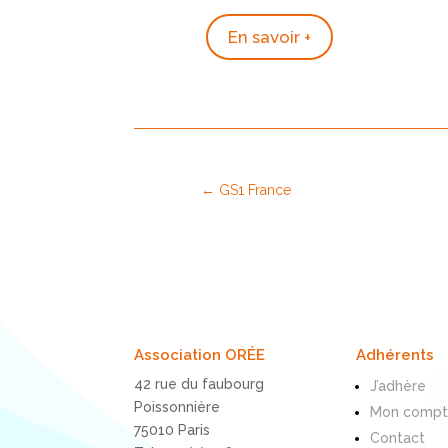
En savoir +
←
GS1 France
Association ORÉE
Adhérents
42 rue du faubourg
J’adhère
Poissonnière
Mon comp
75010 Paris
Contact