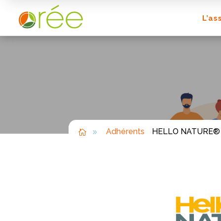
L’as
Adhérents
HELLO NATURE®

9