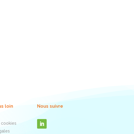
us loin
Nous suivre
 cookies
gales