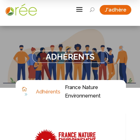
a
J'adhère
U
ADHÉRENTS
France Nature

Adhérents
9
Environnement