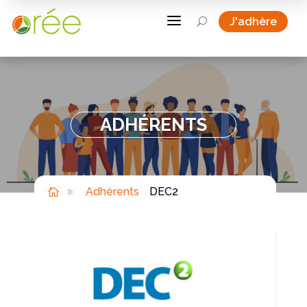
a
J'adhère
U
ADHÉRENTS
Adhérents
DEC2

9