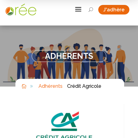
a
J'adhère
U
ADHÉRENTS
Adhérents
Crédit Agricole

9