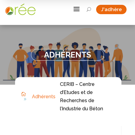
a
J'adhère
U
ADHÉRENTS
CERIB – Centre
d’Etudes et de

Adhérents
9
Recherches de
l’Industrie du Béton