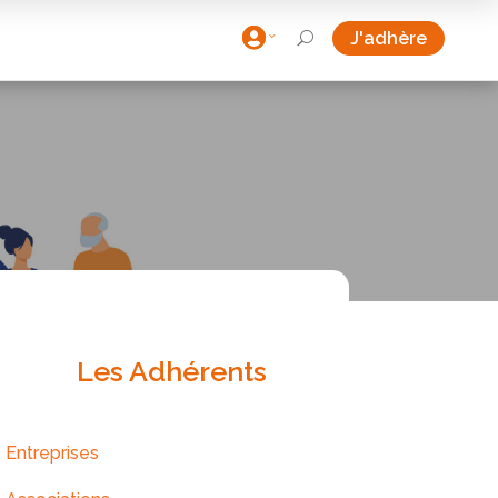

J'adhère
U
Les Adhérents
Entreprises