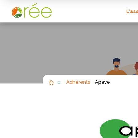
L’as
Adhérents
Apave

9