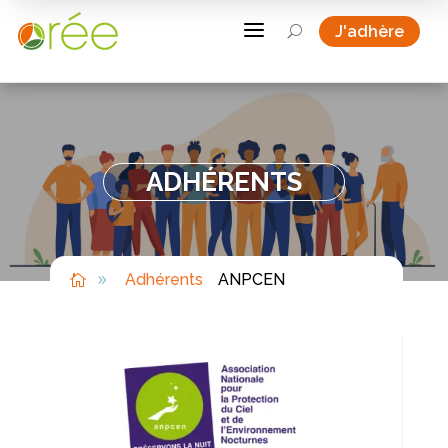
a
J'adhère
U
ADHÉRENTS
Adhérents
ANPCEN

9