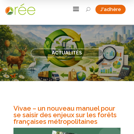
a
J'adhère
U
ACTUALITÉS
Vivae – un nouveau manuel pour
se saisir des enjeux sur les forêts
françaises métropolitaines