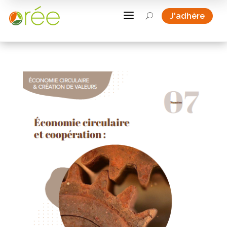
a
J'adhère
U