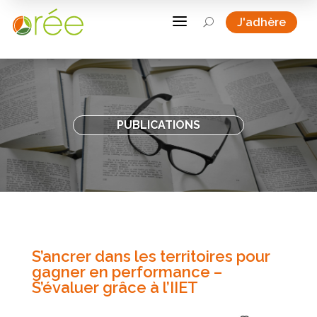
a
J'adhère
U
PUBLICATIONS
S’ancrer dans les territoires pour
gagner en performance –
S’évaluer grâce à l’IIET