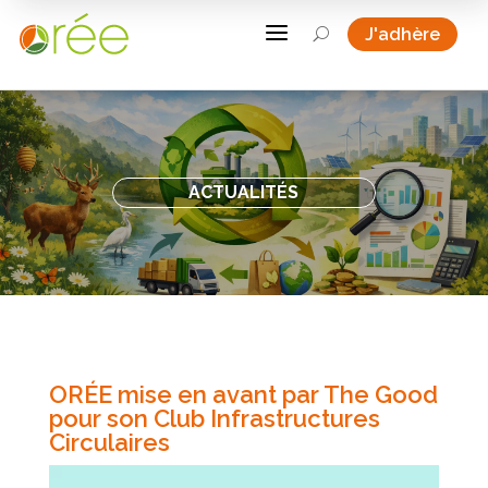
a
J'adhère
U
ACTUALITÉS
ORÉE mise en avant par The Good
pour son Club Infrastructures
Circulaires