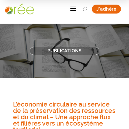
a
J'adhère
U
PUBLICATIONS
L’économie circulaire au service
de la préservation des ressources
et du climat – Une approche flux
et filières vers un écosystème