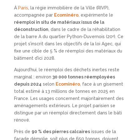
À
Paris
, la régie immobilière de la Ville (RIVP),
accompagnée par
Ecominéro
, expérimente le
réemploi in situ de matériaux issus de la
déconstruction
, dans le cadre de la réhabilitation
de la barre A du quartier Python-Duvernois (20ᵉ). Ce
projet s’inscrit dans les objectifs de la loi Agec, qui
fixe une cible de 5 % de réemploi des matériaux du
bâtiment d’ici 2028.
Aujourd’hui, le réemploi des déchets inertes reste
marginal : environ
30 000 tonnes réemployées
depuis 2024
selon
Ecominéro
, face à un gisement
total estimé à 13 millions de tonnes en 2025 en
France. Les usages concernent majoritairement des
aménagements extérieurs. Le projet parisien se
distingue par un réemploi directement dans le bâti
rénové.
Près de
90 % des pierres calcaires
issues de la
façade démolie, soit plus de 650 tonnes, doivent