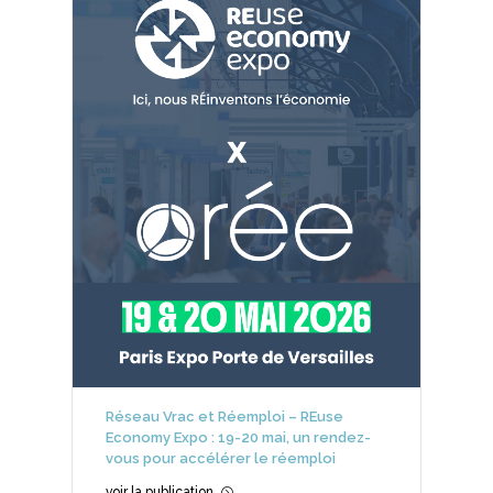
Réseau Vrac et Réemploi – REuse
Economy Expo : 19-20 mai, un rendez-
vous pour accélérer le réemploi
voir la publication
=