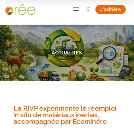
a
J'adhère
U
ACTUALITÉS
La RIVP expérimente le réemploi
in situ de matériaux inertes,
accompagnée par Ecominéro