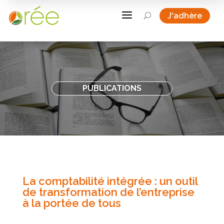
a
J'adhère
U
PUBLICATIONS
La comptabilité intégrée : un outil
de transformation de l’entreprise
à la portée de tous