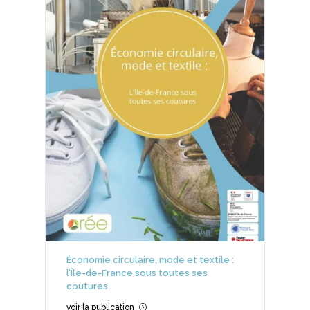
Économie circulaire, mode et textile :
l’Île-de-France sous toutes ses
coutures
voir la publication
=