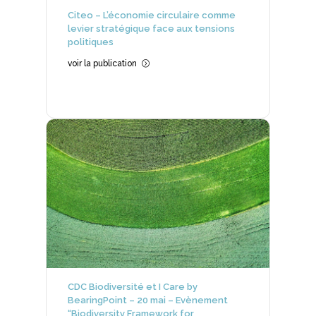
Citeo – L’économie circulaire comme
levier stratégique face aux tensions
politiques
voir la publication
=
CDC Biodiversité et I Care by
BearingPoint – 20 mai – Evènement
“Biodiversity Framework for