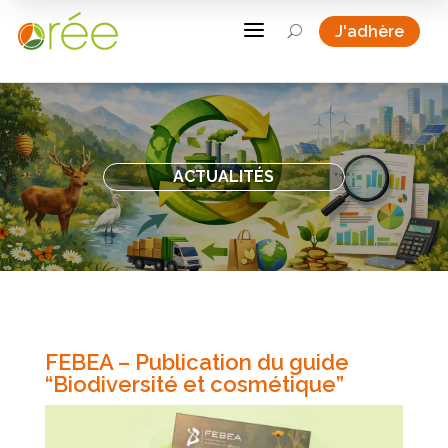
a
J'adhère
U
ACTUALITÉS
FEBEA – Publication du guide
“Biodiversité et cosmétique”