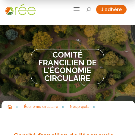
a
a
a
J'adhère
J'adhère
U
U
COMITÉ
FRANCILIEN DE
L'ÉCONOMIE
CIRCULAIRE

9
9
9
Économie circulaire
Nos projets