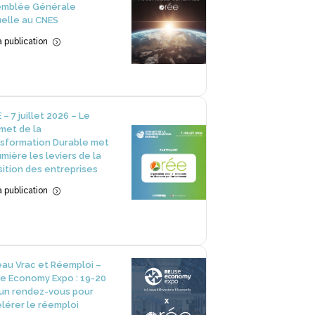
emblée Générale
elle au CNES
la publication
=
 – 7 juillet 2026 – Le
et de la
sformation Durable met
umière les leviers de la
sition des entreprises
la publication
=
au Vrac et Réemploi –
e Economy Expo : 19-20
 un rendez-vous pour
lérer le réemploi