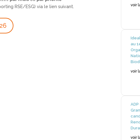
voir 
porting RSE/ESG) via le lien suivant.
026
Idea
au 1
Orga
Nati
Biod
voir 
ADP 
Gran
cand
Renc
Dura
voir 