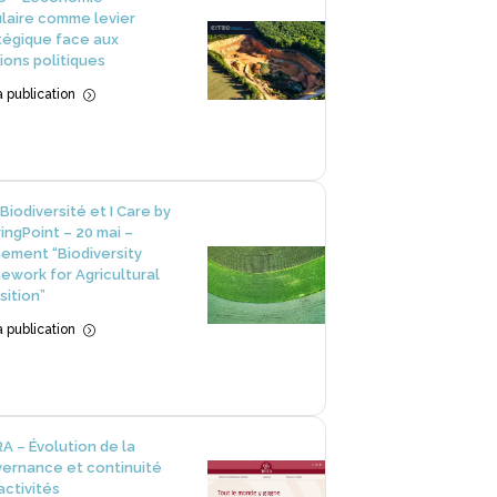
ulaire comme levier
tégique face aux
ions politiques
la publication
=
Biodiversité et I Care by
ingPoint – 20 mai –
ement “Biodiversity
ework for Agricultural
sition”
la publication
=
A – Évolution de la
ernance et continuité
activités