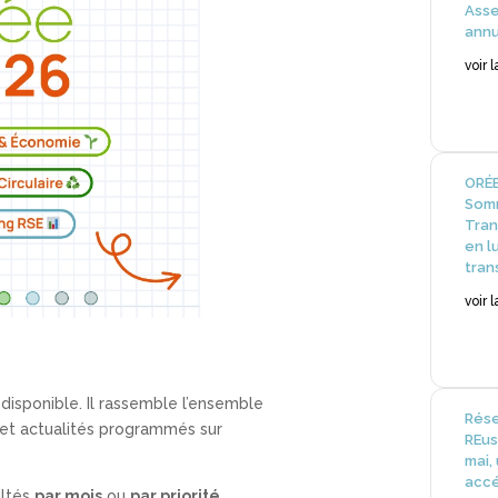
Ass
annu
voir 
ORÉE
Somm
Tran
en l
tran
voir 
disponible. Il rassemble l’ensemble
Rése
et actualités programmés sur
REus
mai,
accé
ultés
par mois
ou
par priorité