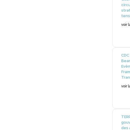
circ
stra
tens
voir 
CDC 
Bear
Evèn
Fram
Tran
voir 
TERR
gouv
des 