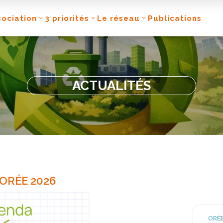
sociation
3 priorités
Le réseau
Publications
ACTUALITÉS
 ORÉE 2026
ORÉE 