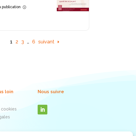
la publication
=
1
2
3
…
6
suivant
us loin
Nous suivre
 cookies
gales