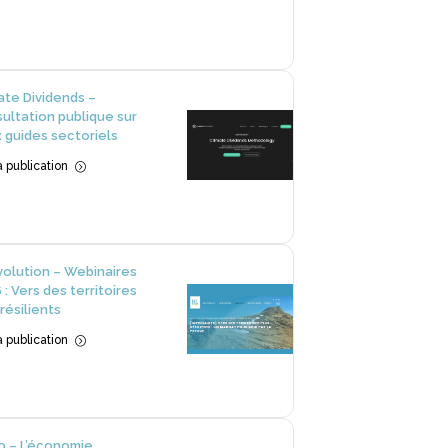
ate Dividends –
ultation publique sur
 guides sectoriels
la publication
=
volution – Webinaires
 : Vers des territoires
 résilients
la publication
=
o – L’économie