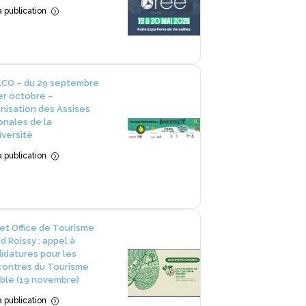
la publication
=
lCO – du 29 septembre
er octobre –
nisation des Assises
onales de la
iversité
la publication
=
et Office de Tourisme
d Roissy : appel à
idatures pour les
ontres du Tourisme
ble (19 novembre)
la publication
=