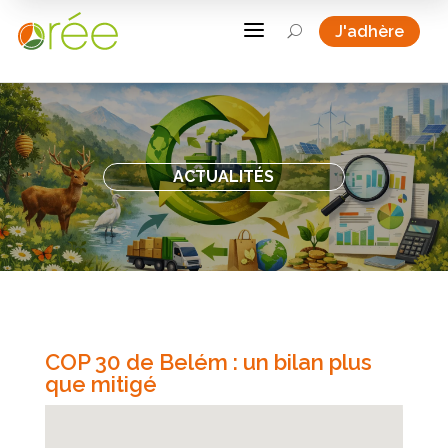
a
J'adhère
U
ACTUALITÉS
COP 30 de Belém : un bilan plus
que mitigé