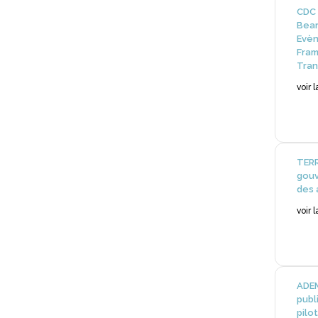
CDC 
Bear
Evèn
Fram
Tran
voir 
TERR
gouv
des 
voir 
ADEM
publ
pilot