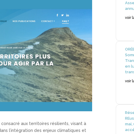
Ass
annu
voir 
ORÉE
Somm
Tran
en l
tran
voir 
Rése
REus
s
consacré aux territoires résilients, visant à
mai,
accé
ans l’intégration des enjeux climatiques et