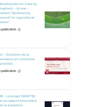
Biodiversité et I Care by
ingPoint – 20 mai –
ement “Biodiversity
ework for Agricultural
sition”
la publication
=
A – Évolution de la
ernance et continuité
activités
la publication
=
E – Le projet DEMETER
ie un rapport pour mieux
er la transition