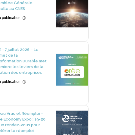
emblée Générale
elle au CNES
la publication
=
 – 7 juillet 2026 – Le
et de la
sformation Durable met
umière les leviers de la
sition des entreprises
la publication
=
au Vrac et Réemploi –
e Economy Expo : 19-20
 un rendez-vous pour
lérer le réemploi