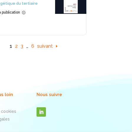
gétique du tertiaire
la publication
=
1
2
3
…
6
suivant
us loin
Nous suivre
 cookies
gales