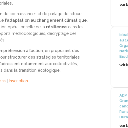
oriales
.
voir 
on de connaissances et de partage de retours
que
l’adaptation au changement climatique
,
tion opérationnelle de la
résilience
dans les
apports méthodologiques, décryptage des
Idea
és.
au 1
Orga
mpréhension à l’action, en proposant des
Nati
Biod
r structurer des stratégies territoriales
s’adressent notamment aux collectivités,
voir 
dans la transition écologique.
ions
|
Inscription
ADP 
Gran
cand
Renc
Dura
voir 