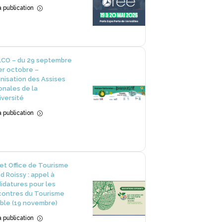
la publication
=
lCO – du 29 septembre
er octobre –
nisation des Assises
onales de la
iversité
la publication
=
et Office de Tourisme
d Roissy : appel à
idatures pour les
ontres du Tourisme
ble (19 novembre)
la publication
=