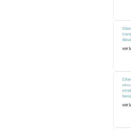
Clim
Cons
deux
voir 
Cite
circ
stra
tens
voir 