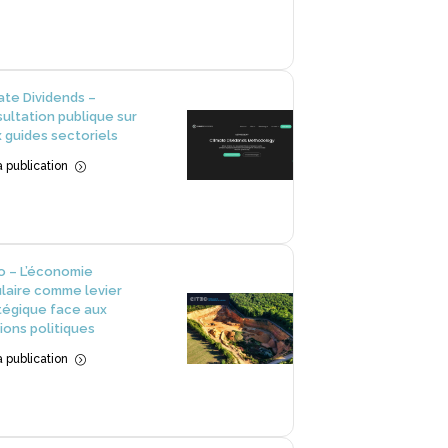
ate Dividends –
ultation publique sur
 guides sectoriels
la publication
=
o – L’économie
ulaire comme levier
tégique face aux
ions politiques
la publication
=