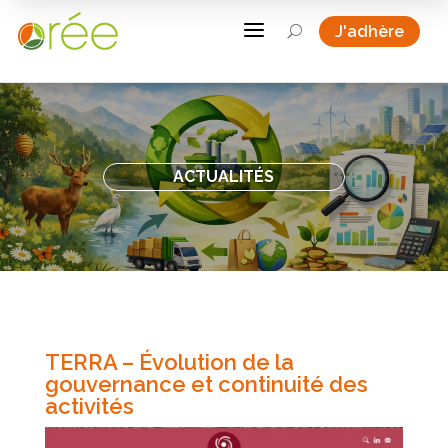
a
J'adhère
U
ACTUALITÉS
TERRA – Évolution de la
gouvernance et continuité des
activités