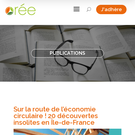
a
J'adhère
U
PUBLICATIONS
Sur la route de l’économie
circulaire ! 20 découvertes
insolites en Île-de-France