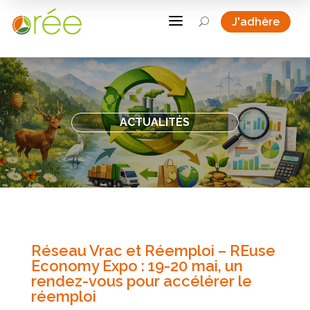
a
J'adhère
U
ACTUALITÉS
Réseau Vrac et Réemploi – REuse
Economy Expo : 19-20 mai, un
rendez-vous pour accélérer le
réemploi